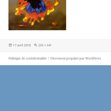
Publié
Taille
17 avril 2018
233 × 341
le
réelle
Politique de confidentialité
Fièrement propulsé par WordPress