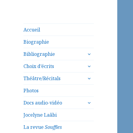
Accueil
Biographie
ouvrir
Bibliographie
le
ouvrir
sous-
Choix d’écrits
le
menu
ouvrir
sous-
Théâtre/Récitals
le
menu
sous-
Photos
menu
ouvrir
Docs audio-vidéo
le
sous-
Jocelyne Laâbi
menu
La revue
Souffles