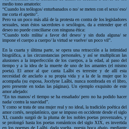
medio tono amatorio:
“Cuando los teólogos/ enturbanados o no/ se meten con el sexo/ eso/
me corta el apetito”.
Pero va un poco más allá de la protesta en contra de los legisladores
sexuales, sean éstos sacerdotes o sexólogos, da a entender que el
deseo no puede conciliarse con ninguna ética:
“Cuando todo milita/ a favor del deseo/ y sin duda alguna/ se
impone el cuerpo a cuerpo/ la virtud se vuelve/ un poco vil”.
En la cuarta y última parte, se opera una retracción a la intimidad
biográfica, a las circunstancias personales, y así se multiplican las
alusiones a la imperfección de los cuerpos, a la edad, al paso del
tiempo y a la idea de la muerte de uno de los amantes (el mismo
poeta). El amor al que canta Laâbi es terrestre y de allí esta
necesidad de anclarlo a su propia vida y a la de la mujer que lo
acompaña (su esposa, Jocelyne Laâbi, nunca nombrada en el libro,
pero presente en todas las páginas). Un ejemplo exquisito de este
amor añejado:
“En tus manos/ el tiempo se ha ensañado/ pero no ha podido hacer
nada/ contra la suavidad”.
Y como se trata de una mujer real y no ideal, la tradición poética del
amor cortés, neoplatónico, que se impuso en occidente desde el siglo
XI, cuando surgió de la pluma de los nobles poetas provenzales, y
se prolongó hasta los poetas románticos del siglo XIX, es invertida
en los poemas de Laâbi, dada vuelta, puesta boca abajo, mediante