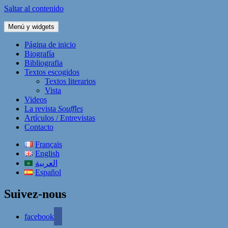
Saltar al contenido
Menú y widgets
Página de inicio
Biografía
Bibliografia
Textos escogidos
Textos literarios
Vista
Videos
La revista
Souffles
Artículos / Entrevistas
Contacto
Français
English
العربية
Español
Suivez-nous
facebook