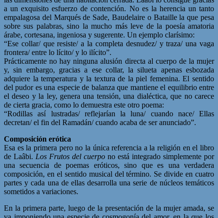
a un exquisito esfuerzo de contención. No es la herencia un tanto
empalagosa del Marqués de Sade, Baudelaire o Bataille la que pesa
sobre sus palabras, sino la mucho más leve de la poesía amatoria
árabe, cortesana, ingeniosa y sugerente. Un ejemplo clarísimo:
“Ese collar/ que resiste/ a la completa desnudez/ y traza/ una vaga
frontera/ entre lo lícito/ y lo ilícito”.
Prácticamente no hay ninguna alusión directa al cuerpo de la mujer
y, sin embargo, gracias a ese collar, la silueta apenas esbozada
adquiere la temperatura y la textura de la piel femenina. El sentido
del pudor es una especie de balanza que mantiene el equilibrio entre
el deseo y la ley, genera una tensión, una dialéctica, que no carece
de cierta gracia, como lo demuestra este otro poema:
“Rodillas así lustradas/ reflejarían la luna/ cuando nace/ Ellas
decretan/ el fin del Ramadán/ cuando acaba de ser anunciado”.
Composición erótica
Esa es la primera pero no la única referencia a la religión en el libro
de Laâbi.
Los Frutos del cuerpo
no está integrado simplemente por
una secuencia de poemas eróticos, sino que es una verdadera
composición, en el sentido musical del término. Se divide en cuatro
partes y cada una de ellas desarrolla una serie de núcleos temáticos
sometidos a variaciones.
En la primera parte, luego de la presentación de la mujer amada, se
va imponiendo una especie de cosmogonía del amor, en la que los