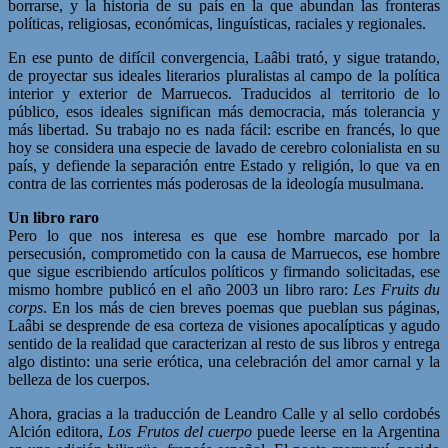
borrarse, y la historia de su país en la que abundan las fronteras
políticas, religiosas, económicas, linguísticas, raciales y regionales.
En ese punto de difícil convergencia, Laâbi trató, y sigue tratando,
de proyectar sus ideales literarios pluralistas al campo de la política
interior y exterior de Marruecos. Traducidos al territorio de lo
público, esos ideales significan más democracia, más tolerancia y
más libertad. Su trabajo no es nada fácil: escribe en francés, lo que
hoy se considera una especie de lavado de cerebro colonialista en su
país, y defiende la separación entre Estado y religión, lo que va en
contra de las corrientes más poderosas de la ideología musulmana.
Un libro raro
Pero lo que nos interesa es que ese hombre marcado por la
persecusión, comprometido con la causa de Marruecos, ese hombre
que sigue escribiendo artículos políticos y firmando solicitadas, ese
mismo hombre publicó en el año 2003 un libro raro:
Les Fruits du
corps
. En los más de cien breves poemas que pueblan sus páginas,
Laâbi se desprende de esa corteza de visiones apocalípticas y agudo
sentido de la realidad que caracterizan al resto de sus libros y entrega
algo distinto: una serie erótica, una celebración del amor carnal y la
belleza de los cuerpos.
Ahora, gracias a la traducción de Leandro Calle y al sello cordobés
Alción editora,
Los Frutos del cuerpo
puede leerse en la Argentina