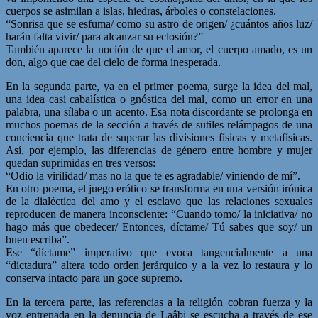
cuerpos se asimilan a islas, hiedras, árboles o constelaciones.
“Sonrisa que se esfuma/ como su astro de origen/ ¿cuántos años luz/
harán falta vivir/ para alcanzar su eclosión?”
También aparece la noción de que el amor, el cuerpo amado, es un
don, algo que cae del cielo de forma inesperada.
En la segunda parte, ya en el primer poema, surge la idea del mal,
una idea casi cabalística o gnóstica del mal, como un error en una
palabra, una sílaba o un acento. Esa nota discordante se prolonga en
muchos poemas de la sección a través de sutiles relámpagos de una
conciencia que trata de superar las divisiones físicas y metafísicas.
Así, por ejemplo, las diferencias de género entre hombre y mujer
quedan suprimidas en tres versos:
“Odio la virilidad/ mas no la que te es agradable/ viniendo de mí”.
En otro poema, el juego erótico se transforma en una versión irónica
de la dialéctica del amo y el esclavo que las relaciones sexuales
reproducen de manera inconsciente: “Cuando tomo/ la iniciativa/ no
hago más que obedecer/ Entonces, díctame/ Tú sabes que soy/ un
buen escriba”.
Ese “díctame” imperativo que evoca tangencialmente a una
“dictadura” altera todo orden jerárquico y a la vez lo restaura y lo
conserva intacto para un goce supremo.
En la tercera parte, las referencias a la religión cobran fuerza y la
voz entrenada en la denuncia de Laâbi se escucha a través de ese