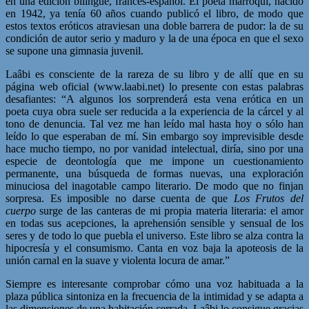
en una edición bilingüe, francés-español. El poeta marroquí, nacido
en 1942, ya tenía 60 años cuando publicó el libro, de modo que
estos textos eróticos atraviesan una doble barrera de pudor: la de su
condición de autor serio y maduro y la de una época en que el sexo
se supone una gimnasia juvenil.
Laâbi es consciente de la rareza de su libro y de allí que en su
página web oficial (www.laabi.net) lo presente con estas palabras
desafiantes: “A algunos los sorprenderá esta vena erótica en un
poeta cuya obra suele ser reducida a la experiencia de la cárcel y al
tono de denuncia. Tal vez me han leído mal hasta hoy o sólo han
leído lo que esperaban de mí. Sin embargo soy imprevisible desde
hace mucho tiempo, no por vanidad intelectual, diría, sino por una
especie de deontología que me impone un cuestionamiento
permanente, una búsqueda de formas nuevas, una exploración
minuciosa del inagotable campo literario. De modo que no finjan
sorpresa. Es imposible no darse cuenta de que
Los Frutos del
cuerpo
surge de las canteras de mi propia materia literaria: el amor
en todas sus acepciones, la aprehensión sensible y sensual de los
seres y de todo lo que puebla el universo. Este libro se alza contra la
hipocresía y el consumismo. Canta en voz baja la apoteosis de la
unión carnal en la suave y violenta locura de amar.”
Siempre es interesante comprobar cómo una voz habituada a la
plaza pública sintoniza en la frecuencia de la intimidad y se adapta a
las dimensiones de una habitación cerrada. Laâbi lo consigue gracias